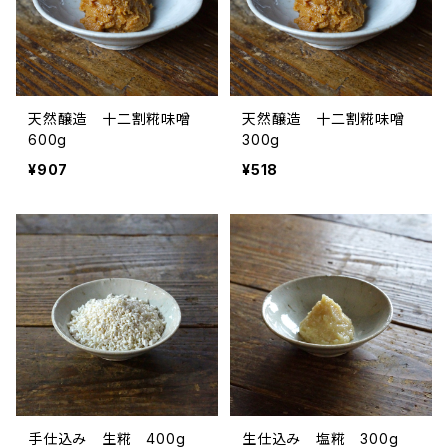
天然醸造 十二割糀味噌
天然醸造 十二割糀味噌
600g
300g
¥907
¥518
手仕込み 生糀 400g
生仕込み 塩糀 300g