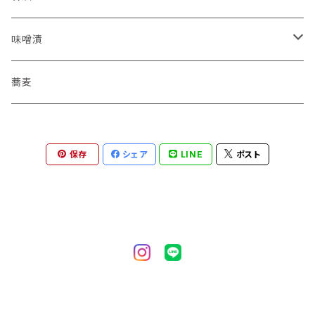
味噌漬
セット
蕎麦
大根
保存
シェア
LINE
ポスト
茄子
胡瓜