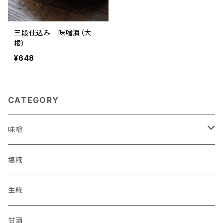
三段仕込み 味噌漬（大
根）
¥648
CATEGORY
味噌
十割糀味噌
塩糀
十二割糀味噌
生糀
甘酒